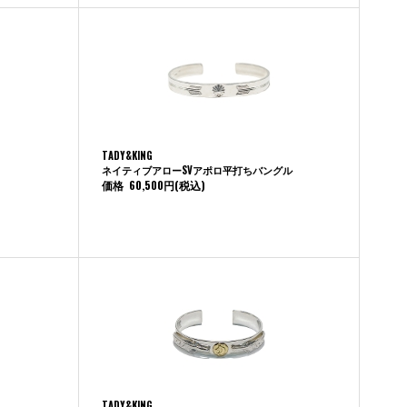
TADY&KING
ネイティブアローSVアポロ平打ちバングル
価格
60,500円
(税込)
TADY&KING