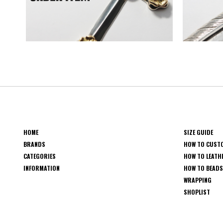
HOME
SIZE GUIDE
BRANDS
HOW TO CUST
CATEGORIES
HOW TO LEATH
INFORMATION
HOW TO BEAD
WRAPPING
SHOPLIST