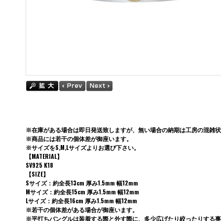
※在庫がある場合は即日発送致しますが、無い場合の納期は工房の混雑状
※商品には若干の個体差が御座います。
※サイズをS,M,Lサイズよりお選び下さい。
【MATERIAL】
SV925 K18
【SIZE】
Sサイズ：約全長13cm 厚み1.5mm 幅12mm
Mサイズ：約全長15cm 厚み1.5mm 幅12mm
Lサイズ：約全長16cm 厚み1.5mm 幅12mm
※若干の個体差がある場合が御座います。
※平打ちバングルは装着する際と外す際に、多少広げたり絞ったりする事