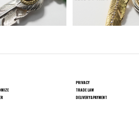
PRIVACY
OMIZE
TRADE LAW
ER
DELIVERY&PAYMENT
S