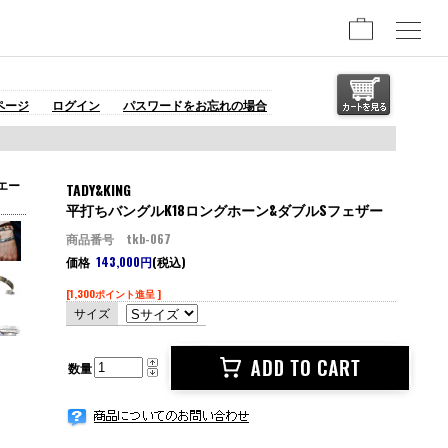
ページ
ログイン
パスワードをお忘れの場合
エー
TADY&KING
平打ちバングルK18ロングホーン&ダブルSフェザー
商品番号 tkb-067
価格
143,000円
(税込)
[1,300ポイント進呈 ]
サイズ
数量