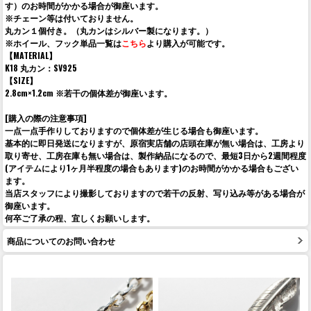
す）のお時間がかかる場合が御座います。
※チェーン等は付いておりません。
丸カン１個付き。（丸カンはシルバー製になります。）
※ホイール、フック単品一覧は
こちら
より購入が可能です。
【MATERIAL】
K18 丸カン：SV925
【SIZE】
2.8cm×1.2cm ※若干の個体差が御座います。
[購入の際の注意事項]
一点一点手作りしておりますので個体差が生じる場合も御座います。
基本的に即日発送になりますが、原宿実店舗の店頭在庫が無い場合は、工房より
取り寄せ、工房在庫も無い場合は、製作納品になるので、最短3日から2週間程度
(アイテムにより1ヶ月半程度の場合もあります)のお時間がかかる場合もござい
ます。
当店スタッフにより撮影しておりますので若干の反射、写り込み等がある場合が
御座います。
何卒ご了承の程、宜しくお願いします。
商品についてのお問い合わせ