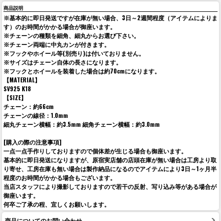
商品説明
※基本的に即日発送ですが在庫が無い場合、3日～2週間程度（アイテムによりま
す）のお時間がかかる場合が御座います。
※チェーンの種類を細角、細丸からお選び下さい。
※チェーン両端に中丸カンが付きます。
※フックやホイール等(別売り)は付いておりません。
※サイズはチェーン自体の長さになります。
※フックとホイールを装着した場合は約70cmになります。
【MATERIAL】
SV925 K18
【SIZE】
チェーン：約66cm
チェーンの線径：1.0mm
細丸チェーン横幅：約3.5mm 細角チェーン横幅：約3.0mm
[購入の際の注意事項]
一点一点手作りしておりますので個体差が生じる場合も御座います。
基本的に即日発送になりますが、原宿実店舗の店頭在庫が無い場合は工房より取
り寄せ、工房在庫も無い場合は製作納品になるのでアイテムにより3日～1ヶ月半
程度のお時間がかかる場合もございます。
当店スタッフにより撮影しておりますので若干の反射、写り込み等がある場合が
御座います。
何卒ご了承の程、宜しくお願いします。
商品についてのお問い合わせ