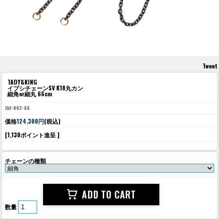
Tweet
TADY&KING
イブシチェーンSV K18丸カン
細角or細丸 66cm
tkf-092-66
価格
124,300円
(税込)
[1,130ポイント進呈 ]
チェーンの種類
数量