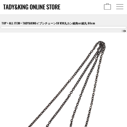
TOP
>
ALL ITEM
> TADY&KINGイブシチェーンSV K18丸カン細角or細丸 66cm