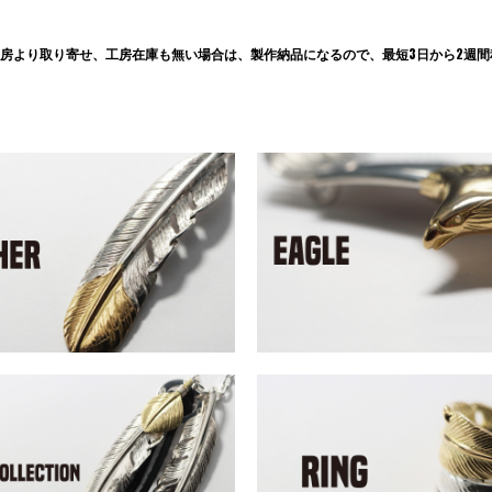
房より取り寄せ、工房在庫も無い場合は、製作納品になるので、最短3日から2週間程