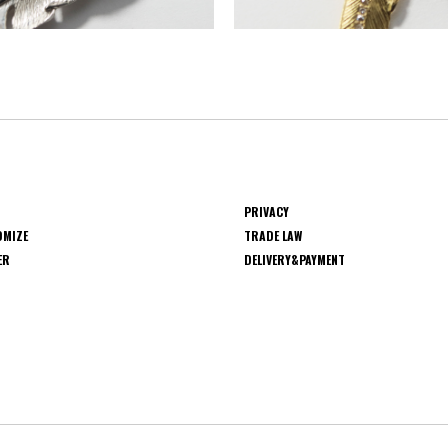
PRIVACY
OMIZE
TRADE LAW
ER
DELIVERY&PAYMENT
S