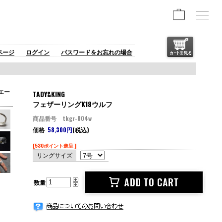
ページ
ログイン
パスワードをお忘れの場合
エー
TADY&KING
フェザーリングK18ウルフ
商品番号 tkgr-004w
価格
58,300円
(税込)
[530ポイント進呈 ]
リングサイズ
数量