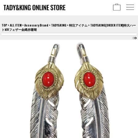
TOP
>
ALL ITEM
>
Accessory Brand
>
TADY&KING
>
特注アイテム
> TADY&KING[ORDER ITEM]特大ハー
トk18フェザー金縄赤珊瑚