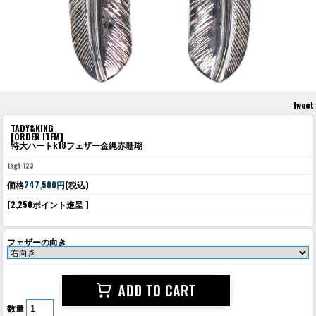
Tweet
TADY&KING
[ORDER ITEM]
特大ハートk18フェザー金縄赤珊瑚
tkgt-123
価格
247,500円
(税込)
[2,250ポイント進呈 ]
フェザーの向き
数量