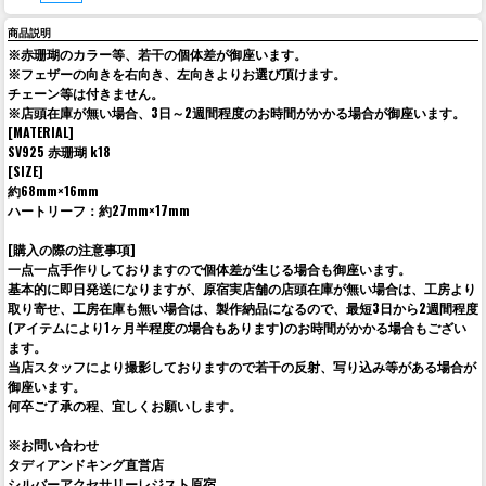
商品説明
※赤珊瑚のカラー等、若干の個体差が御座います。
※フェザーの向きを右向き、左向きよりお選び頂けます。
チェーン等は付きません。
※店頭在庫が無い場合、3日～2週間程度のお時間がかかる場合が御座います。
[MATERIAL]
SV925 赤珊瑚 k18
[SIZE]
約68mm×16mm
ハートリーフ：約27mm×17mm
[購入の際の注意事項]
一点一点手作りしておりますので個体差が生じる場合も御座います。
基本的に即日発送になりますが、原宿実店舗の店頭在庫が無い場合は、工房より
取り寄せ、工房在庫も無い場合は、製作納品になるので、最短3日から2週間程度
(アイテムにより1ヶ月半程度の場合もあります)のお時間がかかる場合もござい
ます。
当店スタッフにより撮影しておりますので若干の反射、写り込み等がある場合が
御座います。
何卒ご了承の程、宜しくお願いします。
※お問い合わせ
タディアンドキング直営店
シルバーアクセサリーレジスト原宿