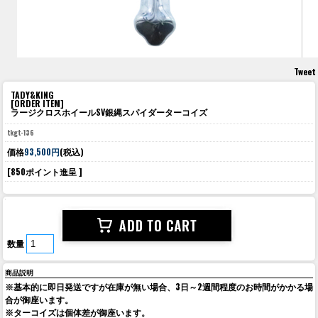
Tweet
TADY&KING
[ORDER ITEM]
ラージクロスホイールSV銀縄スパイダーターコイズ
tkgt-136
価格
93,500円
(税込)
[850ポイント進呈 ]
数量
商品説明
※基本的に即日発送ですが在庫が無い場合、3日～2週間程度のお時間がかかる場
合が御座います。
※ターコイズは個体差が御座います。