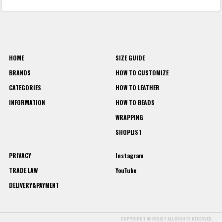
HOME
SIZE GUIDE
BRANDS
HOW TO CUSTOMIZE
CATEGORIES
HOW TO LEATHER
INFORMATION
HOW TO BEADS
WRAPPING
SHOPLIST
PRIVACY
Instagram
TRADE LAW
YouTube
DELIVERY&PAYMENT
COPYRIGHT © RESIST ALL RIGHTS RESERVED.