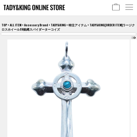
TOP
>
ALL ITEM
>
Accessory Brand
>
TADY&KING
>
特注アイテム
> TADY&KING[ORDER ITEM]ラージク
ロスホイールSV銀縄スパイダーターコイズ