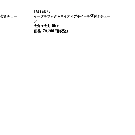
TADY&KING
V付きチェー
イーグルフック＆ネイティブホイールSV付きチェー
ン
太角or太丸 60cm
価格
79,200円
(税込)