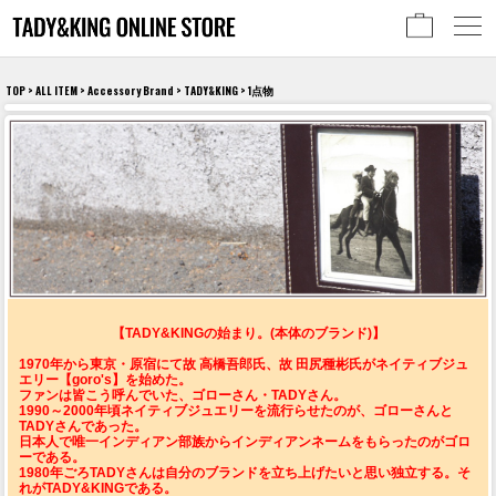
TOP
>
ALL ITEM
>
Accessory Brand
>
TADY&KING
> 1点物
【TADY&KINGの始まり。(本体のブランド)】
1970年から東京・原宿にて故 高橋吾郎氏、故 田尻種彬氏がネイティブジュ
エリー【goro's】を始めた。
ファンは皆こう呼んでいた、ゴローさん・TADYさん。
1990～2000年頃ネイティブジュエリーを流行らせたのが、ゴローさんと
TADYさんであった。
日本人で唯一インディアン部族からインディアンネームをもらったのがゴロ
ーである。
1980年ごろTADYさんは自分のブランドを立ち上げたいと思い独立する。そ
れがTADY&KINGである。