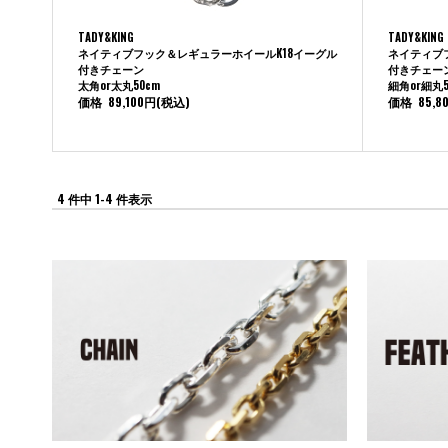
TADY&KING
TADY&KING
ネイティブフック＆レギュラーホイールK18イーグル
ネイティブ
付きチェーン
付きチェー
太角or太丸50cm
細角or細丸5
価格
89,100円
(税込)
価格
85,8
4 件中 1-4 件表示