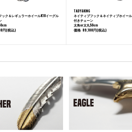
TADY&KING
フック＆レギュラーホイールK18イーグル
ネイティブフック＆ネイティブホイールK
ン
付きチェーン
0cm
太角or太丸50cm
00円
(税込)
価格
89,100円
(税込)