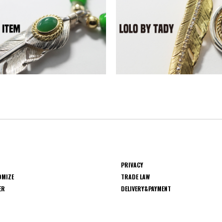
PRIVACY
OMIZE
TRADE LAW
ER
DELIVERY&PAYMENT
S