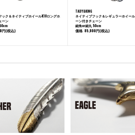
TADY&KING
フック＆ネイティブホイールK18ロングホ
ネイティブフック＆レギュラーホイールK
ェーン
ーン付きチェーン
50cm
細角or細丸 50cm
00円
(税込)
価格
85,800円
(税込)