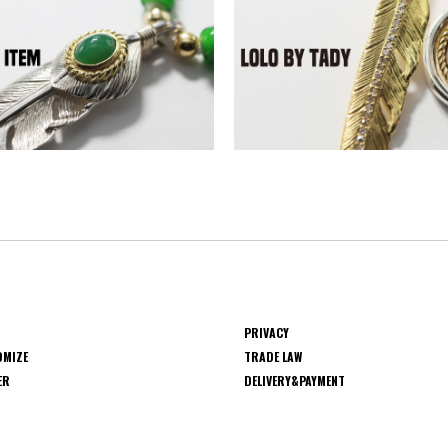
PRIVACY
OMIZE
TRADE LAW
ER
DELIVERY&PAYMENT
S