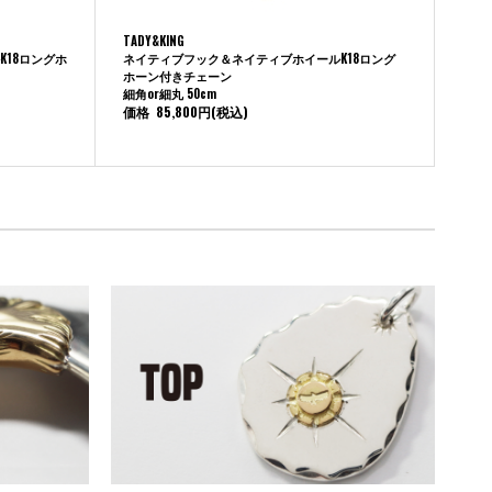
TADY&KING
18ロングホ
ネイティブフック＆ネイティブホイールK18ロング
ホーン付きチェーン
細角or細丸 50cm
価格
85,800円
(税込)