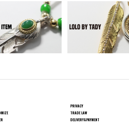
PRIVACY
OMIZE
TRADE LAW
ER
DELIVERY&PAYMENT
S