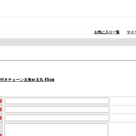
お気に入り一覧
マイ
ズ付きチェーン太角or太丸 45cm