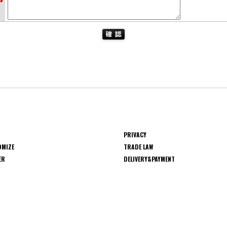
PRIVACY
OMIZE
TRADE LAW
ER
DELIVERY&PAYMENT
S