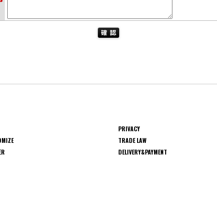
PRIVACY
OMIZE
TRADE LAW
ER
DELIVERY&PAYMENT
S