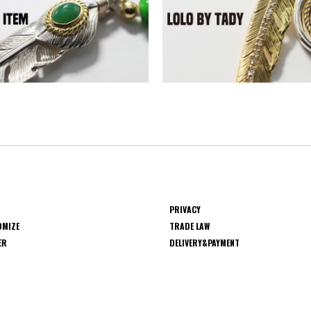
PRIVACY
OMIZE
TRADE LAW
ER
DELIVERY&PAYMENT
S