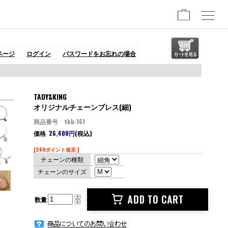
ページ
ログイン
パスワードをお忘れの場合
TADY&KING
オリジナルチェーンブレス(細)
商品番号 tkb-161
価格
26,400円
(税込)
[240ポイント進呈 ]
チェーンの種類
チェーンのサイズ
数量