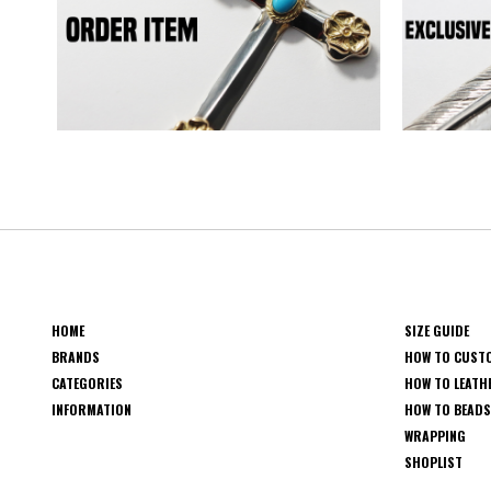
HOME
SIZE GUIDE
BRANDS
HOW TO CUST
CATEGORIES
HOW TO LEATH
INFORMATION
HOW TO BEAD
WRAPPING
SHOPLIST