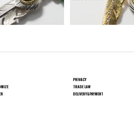
PRIVACY
OMIZE
TRADE LAW
ER
DELIVERY&PAYMENT
S