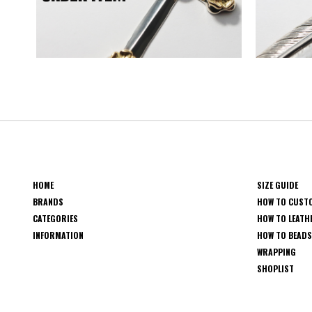
HOME
SIZE GUIDE
BRANDS
HOW TO CUST
CATEGORIES
HOW TO LEATH
INFORMATION
HOW TO BEAD
WRAPPING
SHOPLIST