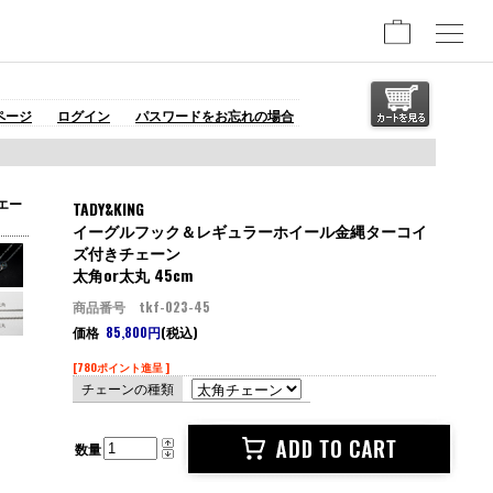
ページ
ログイン
パスワードをお忘れの場合
エー
TADY&KING
イーグルフック＆レギュラーホイール金縄ターコイ
ズ付きチェーン
太角or太丸 45cm
商品番号 tkf-023-45
価格
85,800円
(税込)
[780ポイント進呈 ]
チェーンの種類
数量