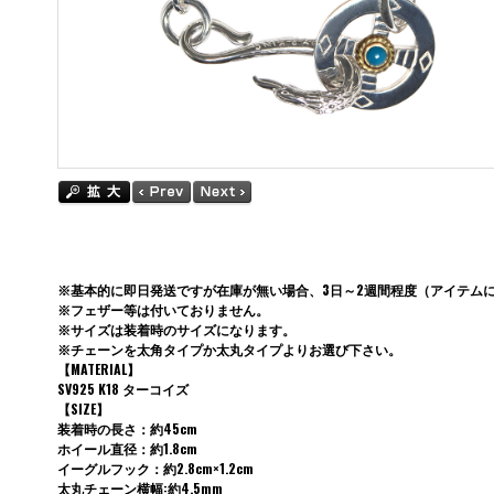
※基本的に即日発送ですが在庫が無い場合、3日～2週間程度（アイテム
※フェザー等は付いておりません。
※サイズは装着時のサイズになります。
※チェーンを太角タイプか太丸タイプよりお選び下さい。
【MATERIAL】
SV925 K18 ターコイズ
【SIZE】
装着時の長さ：約45cm
ホイール直径：約1.8cm
イーグルフック：約2.8cm×1.2cm
太丸チェーン横幅:約4.5mm