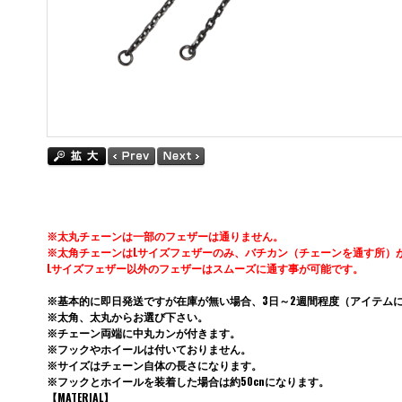
※太丸チェーンは一部のフェザーは通りません。
※太角チェーンはLサイズフェザーのみ、バチカン（チェーンを通す所）
Lサイズフェザー以外のフェザーはスムーズに通す事が可能です。
※基本的に即日発送ですが在庫が無い場合、3日～2週間程度（アイテム
※太角、太丸からお選び下さい。
※チェーン両端に中丸カンが付きます。
※フックやホイールは付いておりません。
※サイズはチェーン自体の長さになります。
※フックとホイールを装着した場合は約50cnになります。
【MATERIAL】