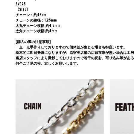
SV925
【SIZE】
チェーン：約46cm
チェーンの線径：1.25mm
太丸チェーン横幅:約4.5mm
太角チェーン横幅:約4mm
[購入の際の注意事項]
一点一点手作りしておりますので個体差が生じる場合も御座います。
基本的に即日発送になりますが、原宿実店舗の店頭在庫が無い場合は工房
当店スタッフにより撮影しておりますので若干の反射、写り込み等がある
何卒ご了承の程、宜しくお願いします。