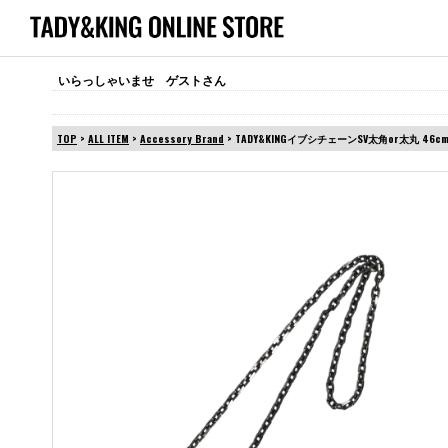
いらっしゃいませ ゲストさん
TOP
>
ALL ITEM
>
Accessory Brand
> TADY&KINGイブシチェーンSV太角or太丸 46c