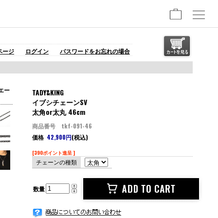
ページ
ログイン
パスワードをお忘れの場合
エー
TADY&KING
イブシチェーンSV
太角or太丸 46cm
商品番号 tkf-091-46
価格
42,900円
(税込)
[390ポイント進呈 ]
チェーンの種類
数量