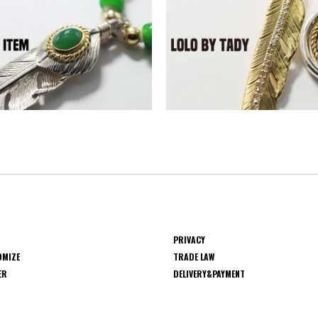
PRIVACY
OMIZE
TRADE LAW
ER
DELIVERY&PAYMENT
S