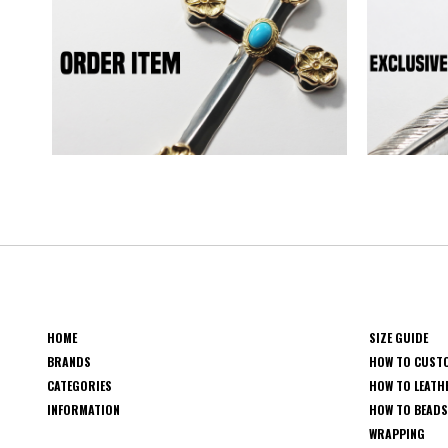
HOME
SIZE GUIDE
BRANDS
HOW TO CUST
CATEGORIES
HOW TO LEATH
INFORMATION
HOW TO BEAD
WRAPPING