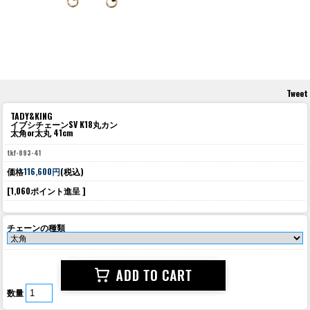
Tweet
TADY&KING
イブシチェーンSV K18丸カン
太角or太丸 41cm
tkf-093-41
価格
116,600円
(税込)
[1,060ポイント進呈 ]
チェーンの種類
数量