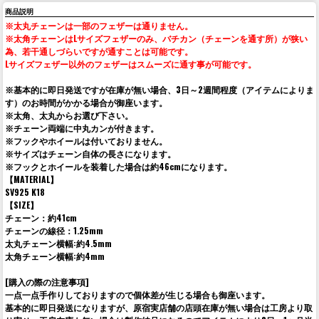
商品説明
※太丸チェーンは一部のフェザーは通りません。
※太角チェーンはLサイズフェザーのみ、バチカン（チェーンを通す所）が狭い
為、若干通しづらいですが通すことは可能です。
Lサイズフェザー以外のフェザーはスムーズに通す事が可能です。
※基本的に即日発送ですが在庫が無い場合、3日～2週間程度（アイテムによりま
す）のお時間がかかる場合が御座います。
※太角、太丸からお選び下さい。
※チェーン両端に中丸カンが付きます。
※フックやホイールは付いておりません。
※サイズはチェーン自体の長さになります。
※フックとホイールを装着した場合は約46cmになります。
【MATERIAL】
SV925 K18
【SIZE】
チェーン：約41cm
チェーンの線径：1.25mm
太丸チェーン横幅:約4.5mm
太角チェーン横幅:約4mm
[購入の際の注意事項]
一点一点手作りしておりますので個体差が生じる場合も御座います。
基本的に即日発送になりますが、原宿実店舗の店頭在庫が無い場合は工房より取