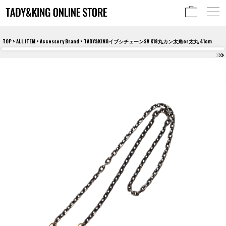
TOP
>
ALL ITEM
>
Accessory Brand
> TADY&KINGイブシチェーンSV K18丸カン太角or太丸 41cm