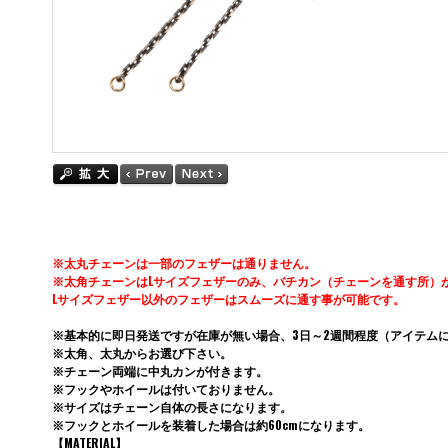
※太丸チェーンは一部のフェザーは通りません。
※太角チェーンはLサイズフェザーのみ、バチカン（チェーンを通す所）
Lサイズフェザー以外のフェザーはスムーズに通す事が可能です。
※基本的に即日発送ですが在庫が無い場合、3日～2週間程度（アイテム
※太角、太丸からお選び下さい。
※チェーン両端に中丸カンが付きます。
※フックやホイールは付いておりません。
※サイズはチェーン自体の長さになります。
※フックとホイールを装着した場合は約60cmになります。
【MATERIAL】