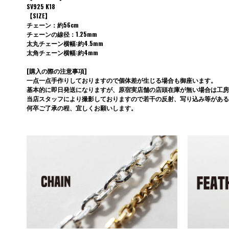
SV925 K18
【SIZE】
チェーン：約56cm
チェーンの線径：1.25mm
太丸チェーン横幅:約4.5mm
太角チェーン横幅:約4mm
[購入の際の注意事項]
一点一点手作りしておりますので個体差が生じる場合も御座います。
基本的に即日発送になりますが、原宿実店舗の店頭在庫が無い場合は工房
当店スタッフにより撮影しておりますので若干の反射、写り込み等がある
何卒ご了承の程、宜しくお願いします。