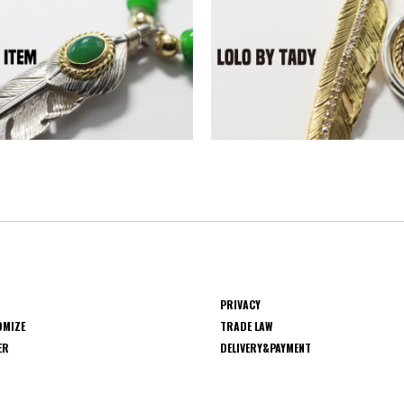
PRIVACY
OMIZE
TRADE LAW
ER
DELIVERY&PAYMENT
S