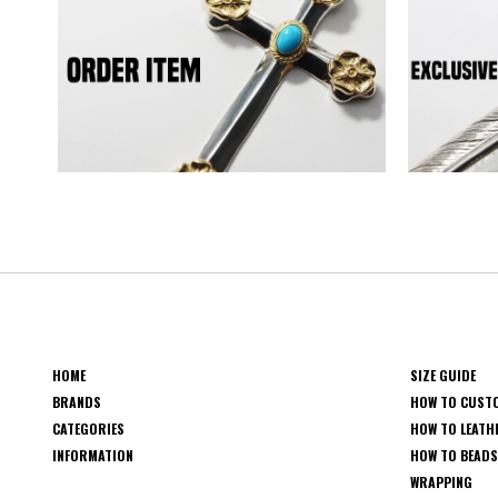
HOME
SIZE GUIDE
BRANDS
HOW TO CUST
CATEGORIES
HOW TO LEATH
INFORMATION
HOW TO BEAD
WRAPPING