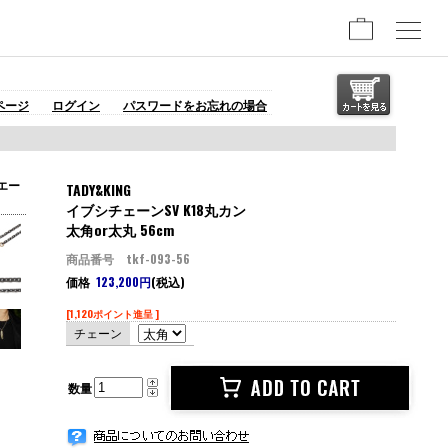
ページ
ログイン
パスワードをお忘れの場合
エー
TADY&KING
イブシチェーンSV K18丸カン
太角or太丸 56cm
商品番号 tkf-093-56
価格
123,200円
(税込)
[1,120ポイント進呈 ]
チェーン
数量