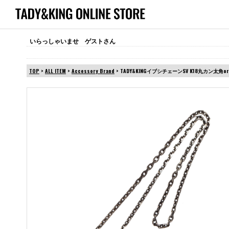
いらっしゃいませ ゲストさん
TOP
>
ALL ITEM
>
Accessory Brand
> TADY&KINGイブシチェーンSV K18丸カン太角or