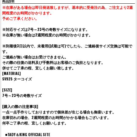
商品説明
※在庫がある場合は即日発送致しますが、基本的に受発注の為、ご注文より2週
間程度のお時間がかかります。
予めご了承ください。
※対応サイズは7号～23号の奇数サイズになります。
※在庫が無い場合は2週間程度のお時間がかかります。
※到着後3日以内で、未着用(試着は可)でしたら、ご連絡後サイズ交換は可能で
す。
ご連絡が無い場合はお受けできません。
その際の往復の送料及び手数料はお客様のご負担となります。
併せてご了承の程、宜しくお願い致します。
[MATERIAL]
SV925 ターコイズ
[SIZE]
7号～23号の奇数サイズ
[購入の際の注意事項]
一点一点手作りしておりますので個体差が生じる場合も御座います。
在庫切れの場合、2週間程度のお時間がかかる場合もございます。
何卒ご了承の程、宜しくお願いします。
■TADY＆KING OFFICIAL SITE