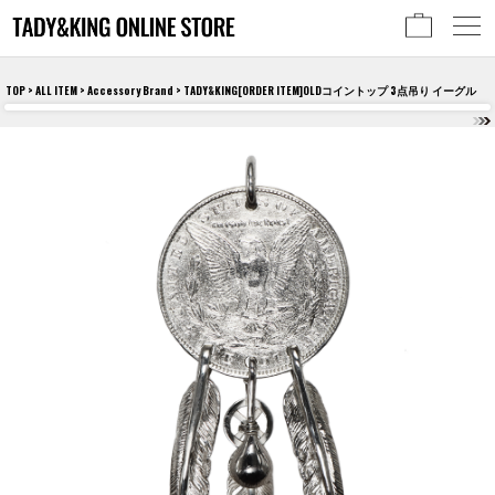
TOP
>
ALL ITEM
>
Accessory Brand
> TADY&KING[ORDER ITEM]OLDコイントップ 3点吊り イーグル