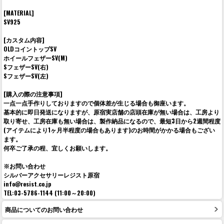
[MATERIAL]
SV925
[カスタム内容]
OLDコイントップSV
ホイールフェザーSV(M)
SフェザーSV(右)
SフェザーSV(左)
[購入の際の注意事項]
一点一点手作りしておりますので個体差が生じる場合も御座います。
基本的に即日発送になりますが、原宿実店舗の店頭在庫が無い場合は、工房より
取り寄せ、工房在庫も無い場合は、製作納品になるので、最短3日から2週間程度
(アイテムにより1ヶ月半程度の場合もあります)のお時間がかかる場合もござい
ます。
何卒ご了承の程、宜しくお願いします。
※お問い合わせ
シルバーアクセサリーレジスト原宿
info@resist.co.jp
TEL:03-5786-1144 (11:00～20:00)
商品についてのお問い合わせ