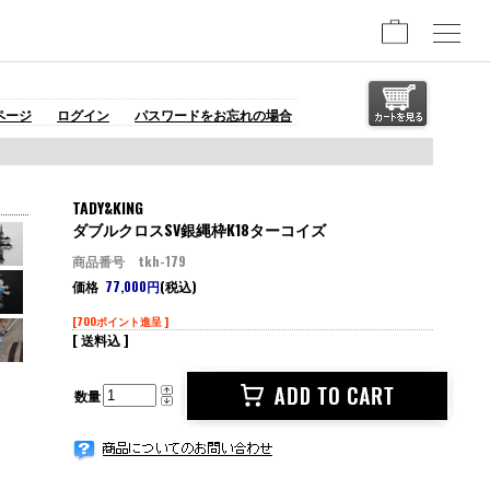
ページ
ログイン
パスワードをお忘れの場合
TADY&KING
ダブルクロスSV銀縄枠K18ターコイズ
商品番号 tkh-179
価格
77,000円
(税込)
[700ポイント進呈 ]
[ 送料込 ]
数量