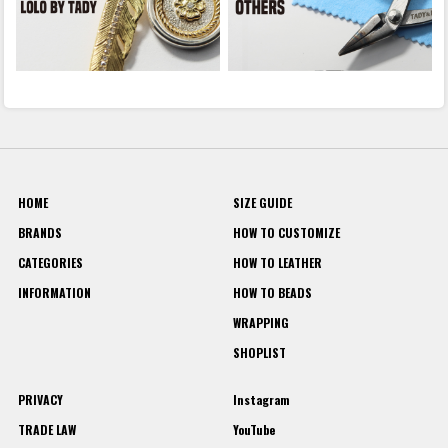
HOME
SIZE GUIDE
BRANDS
HOW TO CUSTOMIZE
CATEGORIES
HOW TO LEATHER
INFORMATION
HOW TO BEADS
WRAPPING
SHOPLIST
PRIVACY
Instagram
TRADE LAW
YouTube