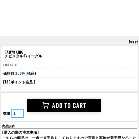
Tweet
TADY&KING
チビメタルSVイーグル
tkh043-e
価格
13,200円
(税込)
[120ポイント進呈 ]
数量
商品説明
[購入の際の注意事項]
こちらの商品は、一点一点手作りしておりますので写真と実物が若干異なること