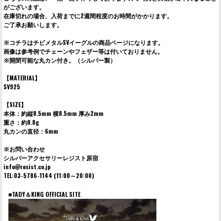
がございます。
在庫切れの場合、入荷までに2週間程度のお時間がかかります。
ご了承お願いします。
※コチラはチビメタルSVイーグルの商品ページになります。
画像は参考例でチェーンやフェザー等は付いておりません。
※開閉可能な丸カン付き。（シルバー製）
【MATERIAL】
SV925
【SIZE】
本体：約縦8.5mm 横8.5mm 厚み2mm
重さ：約0.8g
丸カンの直径：6mm
※お問い合わせ
シルバーアクセサリーレジスト原宿
info@resist.co.jp
TEL:03-5786-1144 (11:00～20:00)
■TADY＆KING OFFICIAL SITE