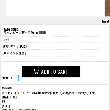
Tweet
TADY&KING
ラインビーズSV中空 5mm 1個売
tklb-5
価格
1,320円
(税込)
[12ポイント進呈 ]
数量
商品説明
※こちらはラインビーズSV5mm中空(1個売り)の商品ページになります。
[MATERIAL]
SV
[SIZE]