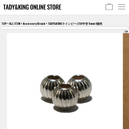
TOP
>
ALL ITEM
>
Accessory Brand
> TADY&KINGラインビーズSV中空 5mm 1個売