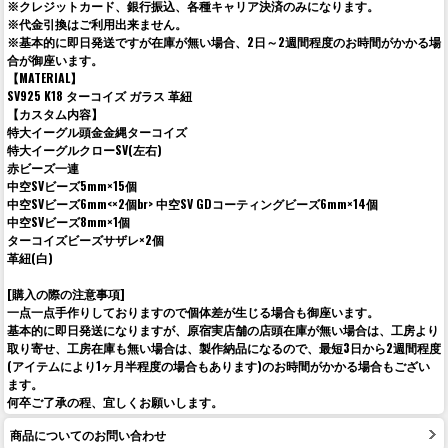
※クレジットカード、銀行振込、各種キャリア決済のみになります。
※代金引換はご利用出来ません。
※基本的に即日発送ですが在庫が無い場合、2日～2週間程度のお時間がかかる場
合が御座います。
【MATERIAL】
SV925 K18 ターコイズ ガラス 革紐
【カスタム内容】
特大イーグル頭金金縄ターコイズ
特大イーグルクローSV(左右)
赤ビーズ一連
中空SVビーズ5mm×15個
中空SVビーズ6mm<×2個br> 中空SV GDコーティングビーズ6mm×14個
中空SVビーズ8mm×1個
ターコイズビーズサザレ×2個
革紐(白)
[購入の際の注意事項]
一点一点手作りしておりますので個体差が生じる場合も御座います。
基本的に即日発送になりますが、原宿実店舗の店頭在庫が無い場合は、工房より
取り寄せ、工房在庫も無い場合は、製作納品になるので、最短3日から2週間程度
(アイテムにより1ヶ月半程度の場合もあります)のお時間がかかる場合もござい
ます。
何卒ご了承の程、宜しくお願いします。
商品についてのお問い合わせ