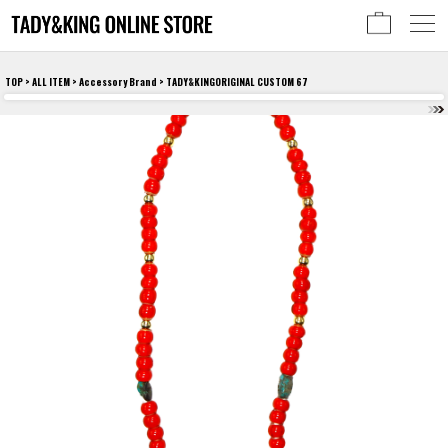
TOP
>
ALL ITEM
>
Accessory Brand
> TADY&KINGORIGINAL CUSTOM 67