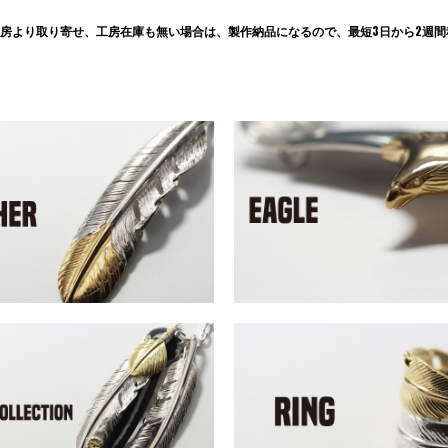
房より取り寄せ、工房在庫も無い場合は、製作納品になるので、最短3日から2週間程