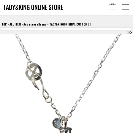
TOP
>
ALL ITEM
>
Accessory Brand
> TADY&KINGORIGINAL CUSTOM 71