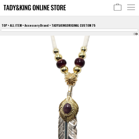
TOP
>
ALL ITEM
>
Accessory Brand
> TADY&KINGORIGINAL CUSTOM 75