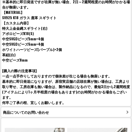
※基本的に即日発送ですが在庫が無い場合、2日～2週間程度のお時間がかかる場
合が御座います。
【MATERIAL】
SV925 K18 ガラス 鹿革 スギライト
【カスタム内容】
特大上金金縄スギライト(右)
アポロビーズK18(S)
中空SVGDビーズ5mm×4個
中空SVGDビーズ6mm×4個
ホワイトハーツビーズ(パープル)×2個
革紐(白)
中空ビーズ8mm
[購入の際の注意事項]
一点一点手作りしておりますので個体差が生じる場合も御座います。
基本的に即日発送になりますが、原宿実店舗の店頭在庫が無い場合は、工房より
取り寄せ、工房在庫も無い場合は、製作納品になるので、最短3日から2週間程度
(アイテムにより1ヶ月半程度の場合もあります)のお時間がかかる場合もござい
ます。
何卒ご了承の程、宜しくお願いします。
商品についてのお問い合わせ