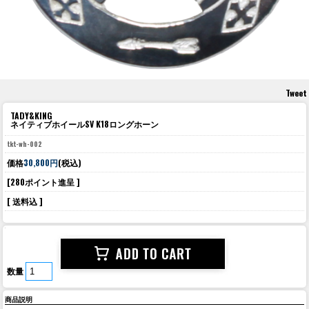
Tweet
TADY&KING
ネイティブホイールSV K18ロングホーン
tkt-wh-002
価格
30,800円
(税込)
[280ポイント進呈 ]
[ 送料込 ]
数量
商品説明