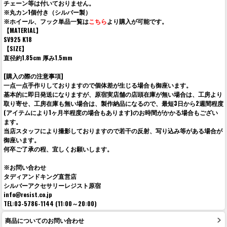
チェーン等は付いておりません。
※丸カン1個付き（シルバー製）
※ホイール、フック単品一覧は
こちら
より購入が可能です。
【MATERIAL】
SV925 K18
【SIZE】
直径約1.85cm 厚み1.5mm
[購入の際の注意事項]
一点一点手作りしておりますので個体差が生じる場合も御座います。
基本的に即日発送になりますが、原宿実店舗の店頭在庫が無い場合は、工房より
取り寄せ、工房在庫も無い場合は、製作納品になるので、最短3日から2週間程度
(アイテムにより1ヶ月半程度の場合もあります)のお時間がかかる場合もござい
ます。
当店スタッフにより撮影しておりますので若干の反射、写り込み等がある場合が
御座います。
何卒ご了承の程、宜しくお願いします。
※お問い合わせ
タディアンドキング直営店
シルバーアクセサリーレジスト原宿
info@resist.co.jp
TEL:03-5786-1144 (11:00～20:00)
商品についてのお問い合わせ