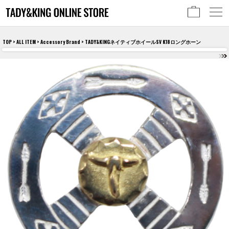
TOP
>
ALL ITEM
>
Accessory Brand
> TADY&KINGネイティブホイールSV K18ロングホーン