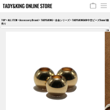
TOP
>
ALL ITEM
>
Accessory Brand
>
TADY&KING
>
全金シリーズ
> TADY&KINGk18中空ビーズ5mm 1個
売り