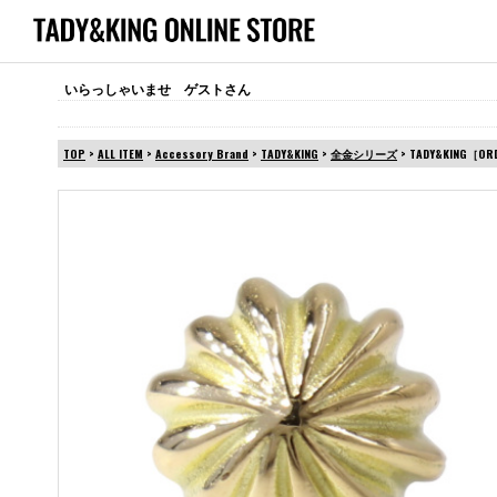
いらっしゃいませ ゲストさん
TOP
>
ALL ITEM
>
Accessory Brand
>
TADY&KING
>
全金シリーズ
> TADY&KING［