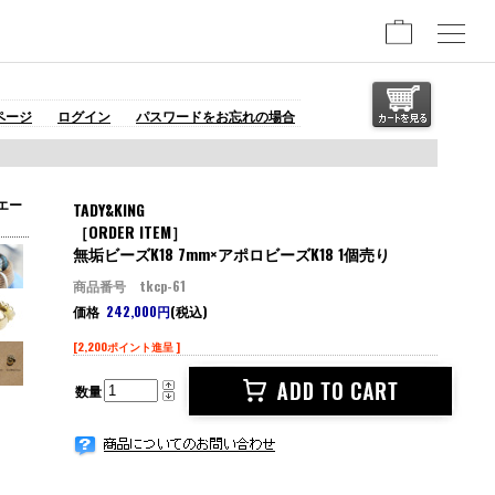
ページ
ログイン
パスワードをお忘れの場合
エー
TADY&KING
［ORDER ITEM］
無垢ビーズK18 7mm×アポロビーズK18 1個売り
商品番号 tkcp-61
価格
242,000円
(税込)
[2,200ポイント進呈 ]
数量