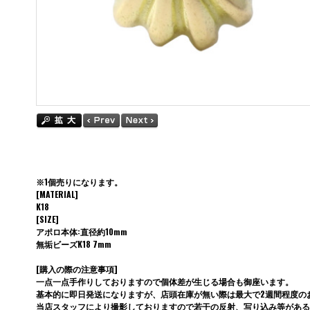
※1個売りになります。
[MATERIAL]
K18
[SIZE]
アポロ本体:直径約10mm
無垢ビーズK18 7mm
[購入の際の注意事項]
一点一点手作りしておりますので個体差が生じる場合も御座います。
基本的に即日発送になりますが、店頭在庫が無い際は最大で2週間程度の
当店スタッフにより撮影しておりますので若干の反射、写り込み等がある