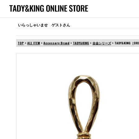
いらっしゃいませ ゲストさん
TOP
>
ALL ITEM
>
Accessory Brand
>
TADY&KING
>
全金シリーズ
> TADY&KING［