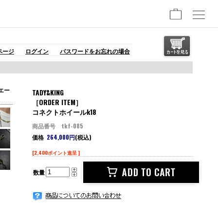
ページ
ログイン
パスワードをお忘れの場合
エー
TADY&KING
［ORDER ITEM］
コネクトホイールk18
商品番号 tkf-085
価格
264,000円
(税込)
[2,400ポイント進呈 ]
数量