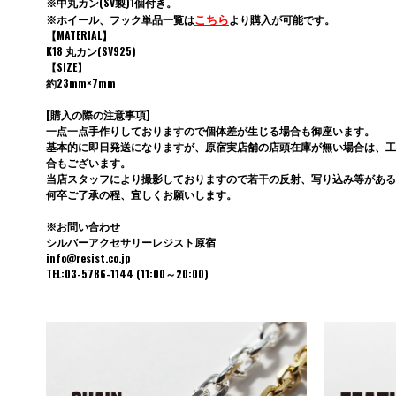
※中丸カン(SV製)1個付き。
こちら
※ホイール、フック単品一覧は
より購入が可能です。
【MATERIAL】
K18 丸カン(SV925)
【SIZE】
約23mm×7mm
[購入の際の注意事項]
一点一点手作りしておりますので個体差が生じる場合も御座います。
基本的に即日発送になりますが、原宿実店舗の店頭在庫が無い場合は、工
合もございます。
当店スタッフにより撮影しておりますので若干の反射、写り込み等がある
何卒ご了承の程、宜しくお願いします。
※お問い合わせ
シルバーアクセサリーレジスト原宿
info@resist.co.jp
TEL:03-5786-1144 (11:00～20:00)