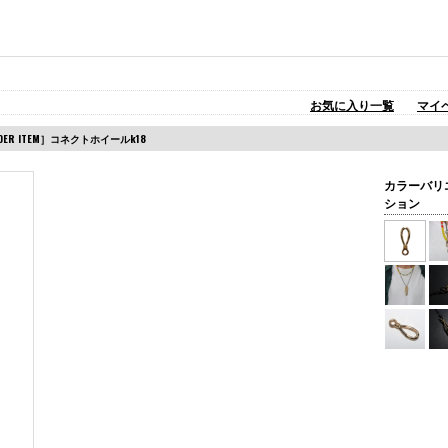
お気に入り一覧
マイ
ORDER ITEM］コネクトホイールk18
カラーバリ
ション