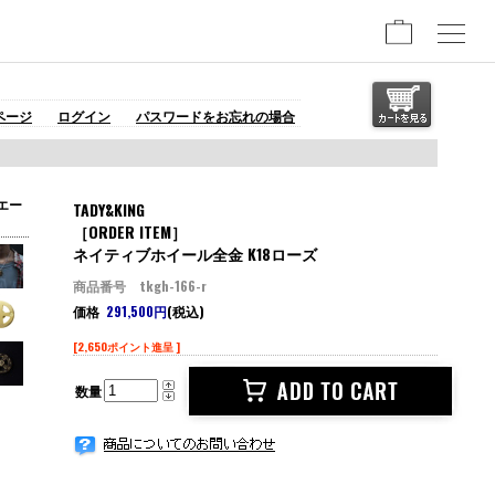
ページ
ログイン
パスワードをお忘れの場合
エー
TADY&KING
［ORDER ITEM］
ネイティブホイール全金 K18ローズ
商品番号 tkgh-166-r
価格
291,500円
(税込)
[2,650ポイント進呈 ]
数量