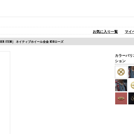
お気に入り一覧
マイ
ORDER ITEM］ ネイティブホイール全金 K18ローズ
カラーバリ
ション