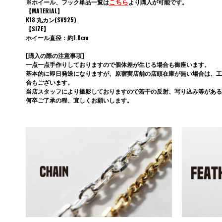
こちら
※ホイール、フック単品一覧は
より購入が可能です。
【MATERIAL】
K18 丸カン(SV925)
【SIZE】
ホイール直径：約1.8cm
[購入の際の注意事項]
一点一点手作りしておりますので個体差が生じる場合も御座います。
基本的に即日発送になりますが、原宿実店舗の店頭在庫が無い場合は、工
合もございます。
当店スタッフにより撮影しておりますので若干の反射、写り込み等がある
何卒ご了承の程、宜しくお願いします。