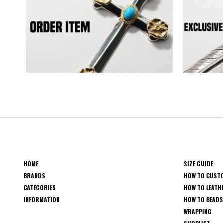
HOME
SIZE GUIDE
BRANDS
HOW TO CUST
CATEGORIES
HOW TO LEATH
INFORMATION
HOW TO BEAD
WRAPPING