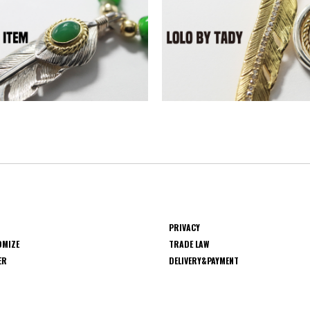
PRIVACY
OMIZE
TRADE LAW
ER
DELIVERY&PAYMENT
S