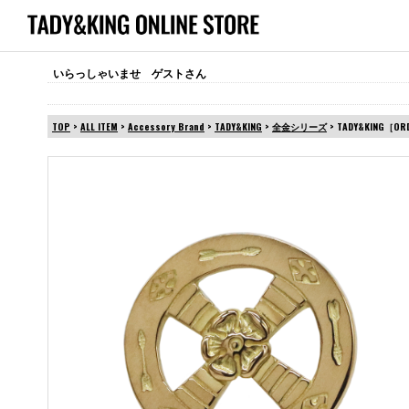
いらっしゃいませ ゲストさん
TOP
>
ALL ITEM
>
Accessory Brand
>
TADY&KING
>
全金シリーズ
> TADY&KING［