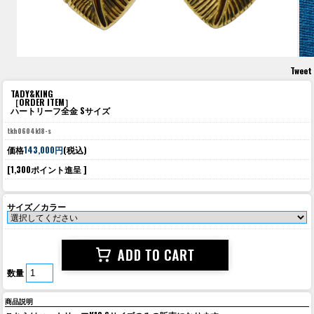
Tweet
TADY&KING
［ORDER ITEM］
ハートリーフ全金 Sサイズ
tkh0604k18-s
価格
143,000円
(税込)
[1,300ポイント進呈 ]
サイズ／カラー
数量
商品説明