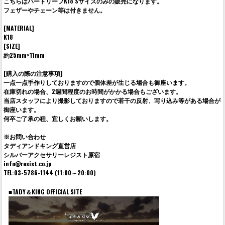
こちらはハートリーフK18 Sサイズのみの販売になります。
フェザーやチェーン等は付きません。
[MATERIAL]
K18
[SIZE]
約25mm×11mm
[購入の際の注意事項]
一点一点手作りしておりますので個体差が生じる場合も御座います。
在庫切れの場合、2週間程度のお時間がかかる場合もございます。
当店スタッフにより撮影しておりますので若干の反射、写り込み等がある場合が
御座います。
何卒ご了承の程、宜しくお願いします。
※お問い合わせ
タディアンドキング直営店
シルバーアクセサリーレジスト原宿
info@resist.co.jp
TEL:03-5786-1144 (11:00～20:00)
■TADY＆KING OFFICIAL SITE