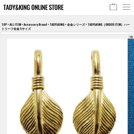
TOP
>
ALL ITEM
>
Accessory Brand
>
TADY&KING
>
全金シリーズ
> TADY&KING［ORDER ITEM］ハー
トリーフ全金 Sサイズ