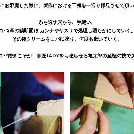
にお邪魔した際に、製作における工程を一通り拝見させて頂い
糸を通す穴から、手縫い、
コバ(革の裁断面)をカンナやヤスリで処理し滑らかにしていく
その後クリームをコバに塗り、何度も磨いていく。
コバ磨きこそが、師匠TADYをも唸らせる亀太郎の至極の技で