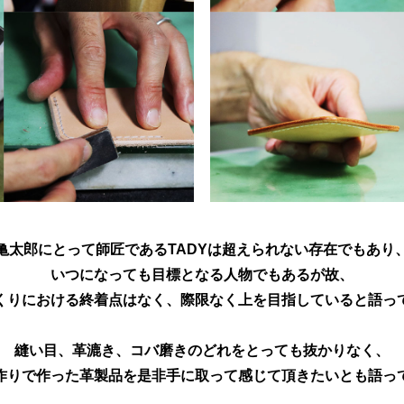
亀太郎にとって師匠であるTADYは超えられない存在でもあり
いつになっても目標となる人物でもあるが故、
くりにおける終着点はなく、際限なく上を目指していると語っ
縫い目、革漉き、コバ磨きのどれをとっても抜かりなく、
作りで作った革製品を是非手に取って感じて頂きたいとも語っ