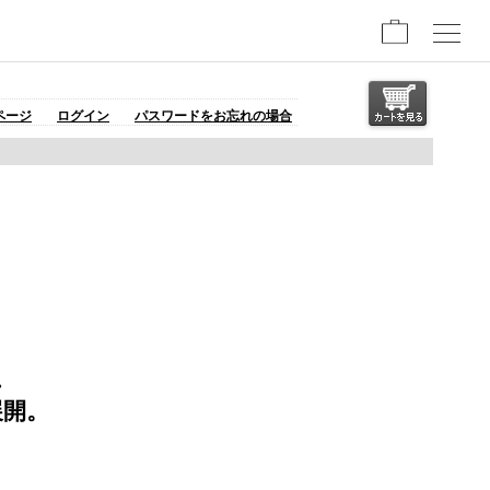
ページ
ログイン
パスワードをお忘れの場合
、
、
展開。