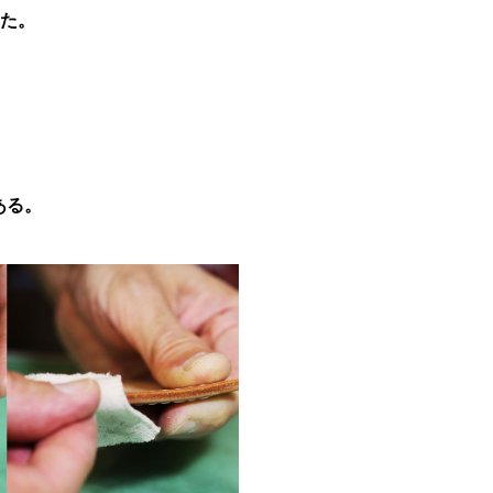
た。
。
ある。