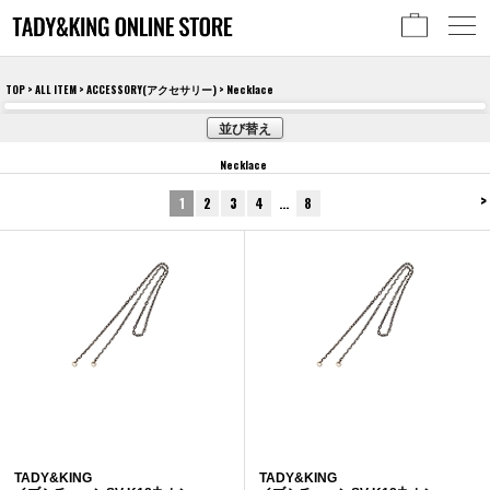
TOP
>
ALL ITEM
>
ACCESSORY(アクセサリー)
> Necklace
並び替え
Necklace
>
1
2
3
4
…
8
TADY&KING
TADY&KING