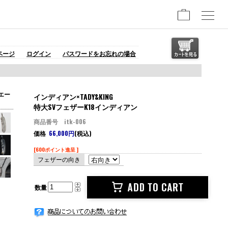
ページ
ログイン
パスワードをお忘れの場合
エー
インディアン×TADY&KING
特大SVフェザーK18インディアン
商品番号 itk-006
価格
66,000円
(税込)
[600ポイント進呈 ]
フェザーの向き
数量