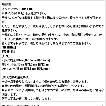
商品説明
インディアン×TADY&KING
※サイズをS.M.Lからお選び下さい。
平打ちバングルは装着する際と外す際に多少広げたり絞ったりする事が可能で
す。
ただし、広げすぎたり、絞り過ぎたりしますと壊れる可能性が御座いますのでご
注意下さい。
一般的に女性や、かなり細身の男性でSサイズ、中肉中背の男性でMサイズ、が
っちりした体形でLサイズが簡単な目安です。
あくまでも目安です。着ける場所により異なりますのでご注意下さい。
[MATERIAL]
SV925 K18
[SIZE]
Sサイズ(全/13cm 厚/1.5mm 幅/12mm)
Mサイズ(全/15cm 厚/1.5mm 幅/12mm)
Lサイズ(全/16cm 厚/1.5mm 幅/12mm)
[購入の際の注意事項]
一点一点手作りしておりますので個体差が生じる場合も御座います。
在庫切れの場合、2週間程度のお時間がかかる場合もございます。
当店スタッフにより撮影しておりますので若干の反射、写り込み等がある場合が
御座います。
何卒ご了承の程、宜しくお願いします。