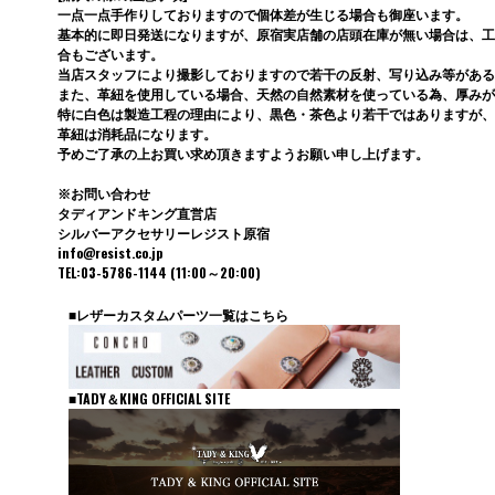
一点一点手作りしておりますので個体差が生じる場合も御座います。
基本的に即日発送になりますが、原宿実店舗の店頭在庫が無い場合は、工
合もございます。
当店スタッフにより撮影しておりますので若干の反射、写り込み等がある
また、革紐を使用している場合、天然の自然素材を使っている為、厚みが
特に白色は製造工程の理由により、黒色・茶色より若干ではありますが、
革紐は消耗品になります。
予めご了承の上お買い求め頂きますようお願い申し上げます。
※お問い合わせ
タディアンドキング直営店
シルバーアクセサリーレジスト原宿
info@resist.co.jp
TEL:03-5786-1144 (11:00～20:00)
■レザーカスタムパーツ一覧はこちら
■TADY＆KING OFFICIAL SITE