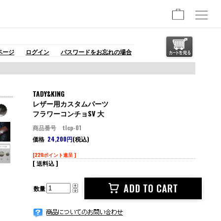
ページ
ログイン
パスワードをお忘れの場合
TADY&KING
レザー用カスタムパーツ
フラワーコンチョSV 大
商品番号 tlcp-01
価格
24,200円
(税込)
[220ポイント進呈 ]
[ 送料込 ]
数量