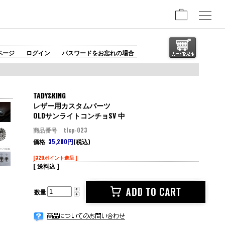
ページ
ログイン
パスワードをお忘れの場合
TADY&KING
レザー用カスタムパーツ
OLDサンライトコンチョSV 中
商品番号 tlcp-023
価格
35,200円
(税込)
[320ポイント進呈 ]
[ 送料込 ]
数量