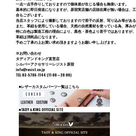
一点一点手作りしておりますので個体差が生じる場合も御座います。
基本的に即日発送になりますが、原宿実店舗の店頭在庫が無い場合は、工
合もございます。
当店スタッフにより撮影しておりますので若干の反射、写り込み等がある
また、革紐を使用している場合、天然の自然素材を使っている為、厚みが
特に白色は製造工程の理由により、黒色・茶色より若干ではありますが、
革紐は消耗品になります。
予めご了承の上お買い求め頂きますようお願い申し上げます。
※お問い合わせ
タディアンドキング直営店
シルバーアクセサリーレジスト原宿
info@resist.co.jp
TEL:03-5786-1144 (11:00～20:00)
■レザーカスタムパーツ一覧はこちら
■TADY＆KING OFFICIAL SITE