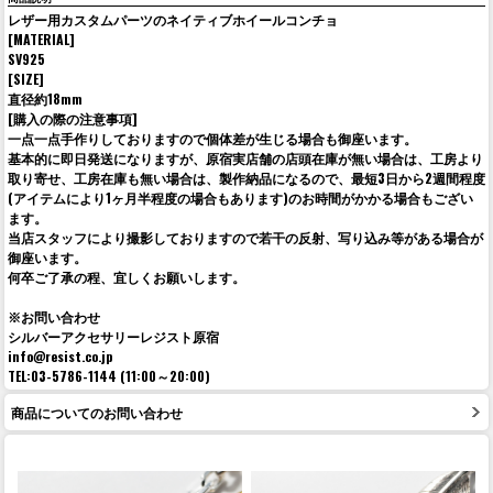
レザー用カスタムパーツのネイティブホイールコンチョ
[MATERIAL]
SV925
[SIZE]
直径約18mm
[購入の際の注意事項]
一点一点手作りしておりますので個体差が生じる場合も御座います。
基本的に即日発送になりますが、原宿実店舗の店頭在庫が無い場合は、工房より
取り寄せ、工房在庫も無い場合は、製作納品になるので、最短3日から2週間程度
(アイテムにより1ヶ月半程度の場合もあります)のお時間がかかる場合もござい
ます。
当店スタッフにより撮影しておりますので若干の反射、写り込み等がある場合が
御座います。
何卒ご了承の程、宜しくお願いします。
※お問い合わせ
シルバーアクセサリーレジスト原宿
info@resist.co.jp
TEL:03-5786-1144 (11:00～20:00)
商品についてのお問い合わせ