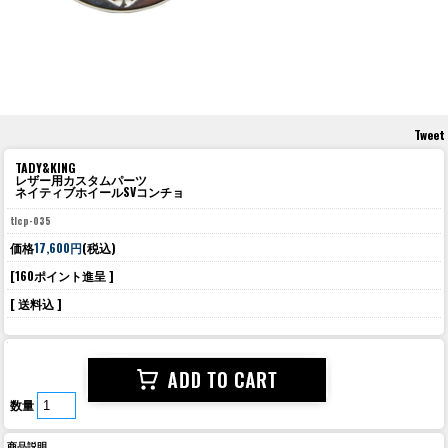
Tweet
TADY&KING
レザー用カスタムパーツ
ネイティブホイールSVコンチョ
tlcp-035
価格
17,600円
(税込)
[160ポイント進呈 ]
[ 送料込 ]
数量
商品説明