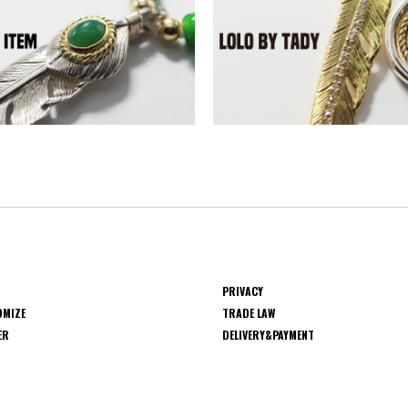
PRIVACY
OMIZE
TRADE LAW
ER
DELIVERY&PAYMENT
S