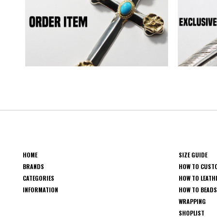
HOME
SIZE GUIDE
BRANDS
HOW TO CUST
CATEGORIES
HOW TO LEATH
INFORMATION
HOW TO BEAD
WRAPPING
SHOPLIST