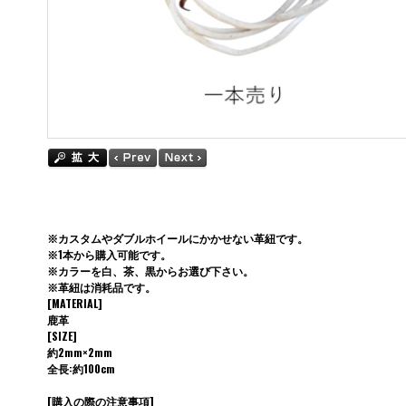
※カスタムやダブルホイールにかかせない革紐です。
※1本から購入可能です。
※カラーを白、茶、黒からお選び下さい。
※革紐は消耗品です。
[MATERIAL]
鹿革
[SIZE]
約2mm×2mm
全長:約100cm
[購入の際の注意事項]