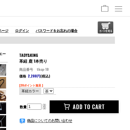
ページ
ログイン
パスワードをお忘れの場合
エー
TADY&KING
革紐 鹿 1本売り
商品番号 tkcp-10
価格
2,200円
(税込)
[20ポイント進呈 ]
革紐カラー
数量