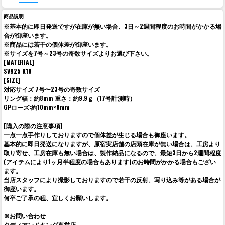
商品説明
※基本的に即日発送ですが在庫が無い場合、3日～2週間程度のお時間がかかる場
合が御座います。
※商品には若干の個体差が御座います。
※サイズを7号～23号の奇数サイズよりお選び下さい。
[MATERIAL]
SV925 K18
[SIZE]
対応サイズ 7号〜23号の奇数サイズ
リング幅：約8mm 重さ：約9.9ｇ（17号計測時）
GPローズ:約10mm×8mm
[購入の際の注意事項]
一点一点手作りしておりますので個体差が生じる場合も御座います。
基本的に即日発送になりますが、原宿実店舗の店頭在庫が無い場合は、工房より
取り寄せ、工房在庫も無い場合は、製作納品になるので、最短3日から2週間程度
(アイテムにより1ヶ月半程度の場合もあります)のお時間がかかる場合もござい
ます。
当店スタッフにより撮影しておりますので若干の反射、写り込み等がある場合が
御座います。
何卒ご了承の程、宜しくお願いします。
※お問い合わせ
タディアンドキング直営店