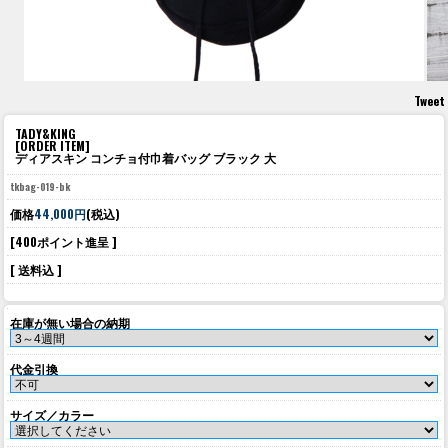
Tweet
TADY&KING
[ORDER ITEM]
ディアスキン コンチョ付巾着バッグ ブラック 大
tkbag-019-bk
価格
44,000円
(税込)
[400ポイント進呈 ]
[ 送料込 ]
在庫が無い場合の納期
代金引換
サイズ／カラー