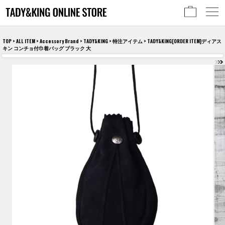
TOP
>
ALL ITEM
>
Accessory Brand
>
TADY&KING
>
特注アイテム
> TADY&KING[ORDER ITEM]ディアス
キン コンチョ付巾着バッグ ブラック 大