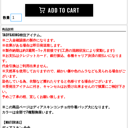
数量
商品説明
TADY&KING特注アイテム。
※ご入金確認後の製作になります。
※在庫がある場合は即日発送致します。
※製作納期は約3週間～1ヶ月前後です(工房の混雑状況により変動します)
※お支払はクレジットカード、銀行振込、各種キャリア決済の前払いになりま
す。
代金引換はご利用出来ません。
※天然革を使用しておりますので、細かい傷や色のムラなども見られる場合がご
ざいます。
染色している為、衣類など擦れたりすると色移りする場合がございます。
※受発注アイテムに付き、キャンセルはお受け出来ませんので慎重にご検討下さ
い。
予めご了承の程、宜しくお願い致します。
※この商品ページはディアスキンコンチョ付巾着バッグ大になります。
カラーは全部で7種類御座います。
【MATERIAL】
ディアスキン 合金