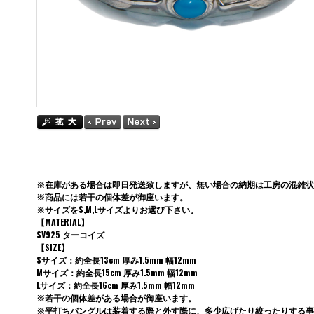
※在庫がある場合は即日発送致しますが、無い場合の納期は工房の混雑状
※商品には若干の個体差が御座います。
※サイズをS,M,Lサイズよりお選び下さい。
【MATERIAL】
SV925 ターコイズ
【SIZE】
Sサイズ：約全長13cm 厚み1.5mm 幅12mm
Mサイズ：約全長15cm 厚み1.5mm 幅12mm
Lサイズ：約全長16cm 厚み1.5mm 幅12mm
※若干の個体差がある場合が御座います。
※平打ちバングルは装着する際と外す際に、多少広げたり絞ったりする事