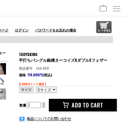
ページ
ログイン
パスワードをお忘れの場合
エー
TADY&KING
平打ちバングル銀縄ターコイズ&ダブルSフェザー
商品番号 tkb-069
価格
110,000円
(税込)
[1,000ポイント進呈 ]
サイズ
数量