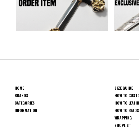
HOME
SIZE GUIDE
BRANDS
HOW TO CUST
CATEGORIES
HOW TO LEATH
INFORMATION
HOW TO BEAD
WRAPPING
SHOPLIST