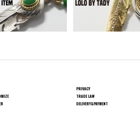
PRIVACY
OMIZE
TRADE LAW
ER
DELIVERY&PAYMENT
S