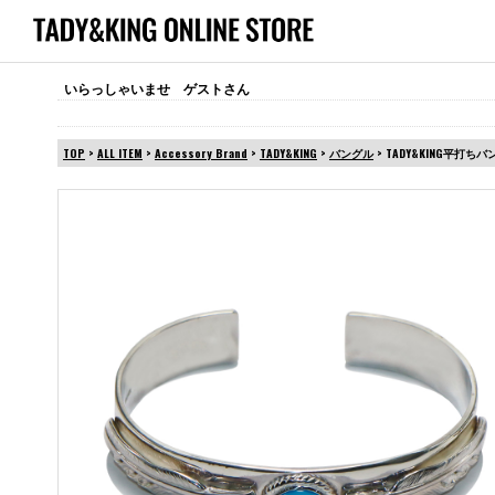
いらっしゃいませ ゲストさん
TOP
>
ALL ITEM
>
Accessory Brand
>
TADY&KING
>
バングル
> TADY&KING平打