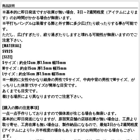
商品説明
※基本的に即日発送ですが在庫が無い場合、3日～2週間程度（アイテムによりま
す）のお時間がかかる場合が御座います。
※平打ちバングルは装着する際と外す際に多少広げたり絞ったりする事が可能で
す。
ただし、広げすぎたり、絞り過ぎたりしますと壊れる可能性が御座いますのでご
注意下さい。
[MATERIAL]
SV925
[SIZE]
Sサイズ：約全13cm 厚1.5mm 幅15mm
Mサイズ：約全15cm 厚1.5mm 幅15mm
Lサイズ：約全16cm 厚1.5mm 幅15mm
※一般的に女性やかなり細身の男性でSサイズ、中肉中背の男性でMサイズ、が
っちりした体形でLサイズが簡単な目安です。
あくまでも目安です。
着ける場所により異なりますのでご注意下さい。
[購入の際の注意事項]
一点一点手作りしておりますので個体差が生じる場合も御座います。
基本的に即日発送になりますが、原宿実店舗の店頭在庫が無い場合は、工房より
取り寄せ、工房在庫も無い場合は、製作納品になるので、最短3日から2週間程度
(アイテムにより1ヶ月半程度の場合もあります)のお時間がかかる場合もござい
ます。