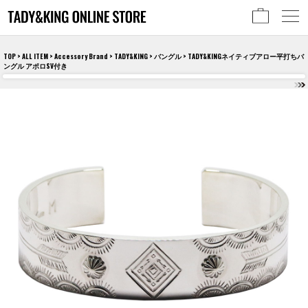
TOP
>
ALL ITEM
>
Accessory Brand
>
TADY&KING
>
バングル
> TADY&KINGネイティブアロー平打ちバ
ングル アポロSV付き