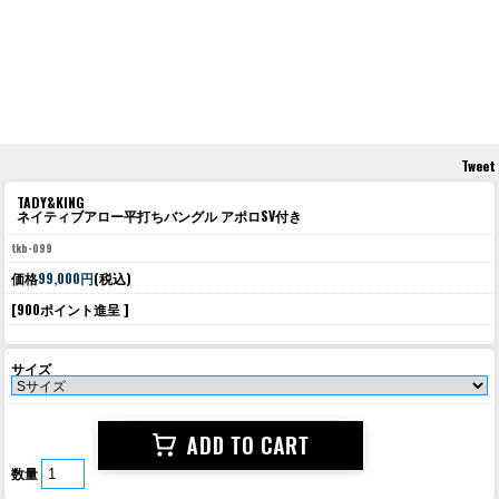
Tweet
TADY&KING
ネイティブアロー平打ちバングル アポロSV付き
tkb-099
価格
99,000円
(税込)
[900ポイント進呈 ]
サイズ
数量