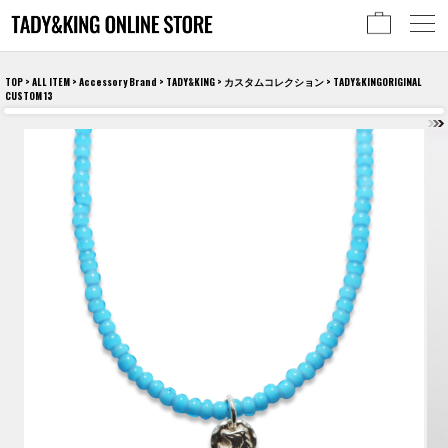
TOP
>
ALL ITEM
>
Accessory Brand
>
TADY&KING
>
カスタムコレクション
> TADY&KINGORIGINAL
CUSTOM 13