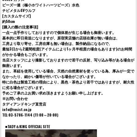
ビーズ一連（極小ホワイトハーツビーズ）水色
チビメタルSVウルフ
[カスタムサイズ]
約50cm
[購入の際の注意事項]
一点一点手作りしておりますので個体差が生じる場合も御座います。
基本的に即日発送になりますが、原宿実店舗の店頭在庫が無い場合は、
工房より取り寄せ、工房在庫も無い場合は、製作納品になるので、
最短3日から2週間程度(アイテムにより1ヶ月半程度の場合もあります)のお時間
がかかる場合もございます。
当店スタッフにより撮影しておりますので若干の反射、写り込み等がある場合が
御座います。
また、革紐を使用している場合、天然の自然素材を使っている為、厚みが一定で
なかったり、細かい傷等が付いている場合がございます。
特に白色は製造工程の理由により、黒色・茶色より若干ではありますが、耐久性
に劣る場合がございます。
予めご了承の上お買い求め頂きますようお願い申し上げます。
※お問い合わせ
タディアンドキング直営店
info@resist.co.jp
TEL:03-5786-1144 (11:00～20:00)
■TADY＆KING OFFICIAL SITE