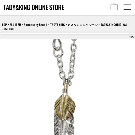
TOP
>
ALL ITEM
>
Accessory Brand
>
TADY&KING
>
カスタムコレクション
> TADY&KINGORIGINAL
CUSTOM 1