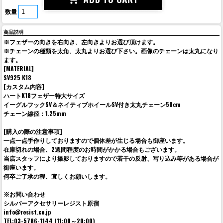
数量
商品説明
※フェザーの向きを右向き、左向きよりお選び頂けます。
※チェーンの種類を太角、太丸よりお選び下さい。画像のチェーンは太丸になり
ます。
[MATERIAL]
SV925 K18
[カスタム内容]
ハートK18フェザー特大サイズ
イーグルフックSV＆ネイティブホイールSV付き太丸チェーン50cm
チェーン線径：1.25mm
[購入の際の注意事項]
一点一点手作りしておりますので個体差が生じる場合も御座います。
在庫切れの場合、2週間程度のお時間がかかる場合もございます。
当店スタッフにより撮影しておりますので若干の反射、写り込み等がある場合が
御座います。
何卒ご了承の程、宜しくお願いします。
※お問い合わせ
シルバーアクセサリーレジスト原宿
info@resist.co.jp
TEL:03-5786-1144 (11:00～20:00)